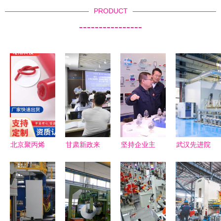
PRODUCT
----------------
北京聚丙烯
甘肃新政来
坚持企业主
武汉先进院
管 新材料
袭,点亮科
体地位 推
中试基地二
技术研发的
技创新 关
动高水平科
期投用 阻
前沿探索
键词
技创新 区
燃新技术助
政协深入企
推新能源汽
业开展新材
车安全升级