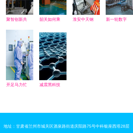
料技术研发
专题调研
聚智创新共
韶关如何乘
淮安中天钢
新一轮数字
绘蓝图 池
新材料技术
铁 探秘金
基础设施布
州干群热议
研发东风，
属深加工
局开启 新
以新技术研
再造产业新
的“灯塔工
材料技术研
发赋能高质
格局？
厂”新篇章
发助力产业
量发展——
升级
党的二十届
三中全会点
开足马力忙
减震黑科技
燃新材料产
生产，新材
以“软”御“硬”，
业新引擎
料技术研发
新材料技术
引领产业新
引领运动防
浪潮
护新纪元
地址：甘肃省兰州市城关区酒泉路街道庆阳路75号中科银座西塔28层