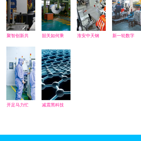
政协深入企
推新能源汽
业开展新材
车安全升级
料技术研发
专题调研
聚智创新共
韶关如何乘
淮安中天钢
新一轮数字
绘蓝图 池
新材料技术
铁 探秘金
基础设施布
州干群热议
研发东风，
属深加工
局开启 新
以新技术研
再造产业新
的“灯塔工
材料技术研
发赋能高质
格局？
厂”新篇章
发助力产业
量发展——
升级
党的二十届
三中全会点
开足马力忙
减震黑科技
燃新材料产
生产，新材
以“软”御“硬”，
业新引擎
料技术研发
新材料技术
引领产业新
引领运动防