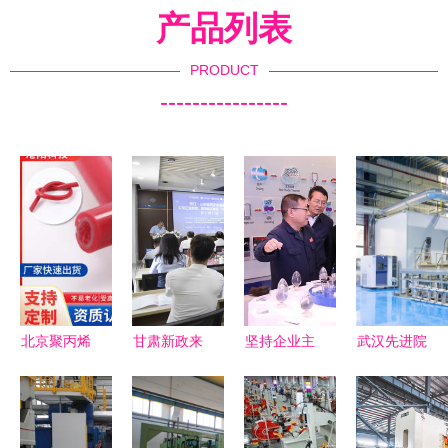
产品列表
PRODUCT
----------------
北京聚丙烯
甘肃新政来
坚持企业主
武汉先进院
管 新材料
袭,点亮科
体地位 推
中试基地二
技术研发的
技创新 关
动高水平科
期投用 阻
前沿探索
键词
技创新 区
燃新技术助