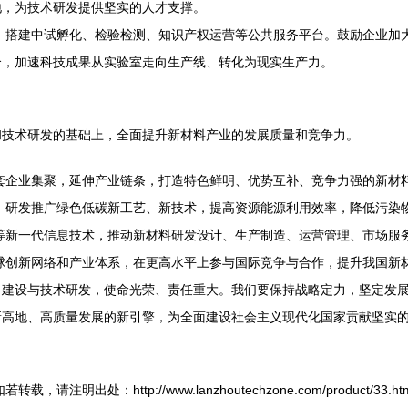
地，为技术研发提供坚实的人才支撑。
，搭建中试孵化、检验检测、知识产权运营等公共服务平台。鼓励企业加
合，加速科技成果从实验室走向生产线、转化为现实生产力。
和技术研发的基础上，全面提升新材料产业的发展质量和竞争力。
套企业集聚，延伸产业链条，打造特色鲜明、优势互补、竞争力强的新材
，研发推广绿色低碳新工艺、新技术，提高资源能源利用效率，降低污染
等新一代信息技术，推动新材料研发设计、生产制造、运营管理、市场服
球创新网络和产业体系，在更高水平上参与国际竞争与合作，提升我国新
建设与技术研发，使命光荣、责任重大。我们要保持战略定力，坚定发展
新高地、高质量发展的新引擎，为全面建设社会主义现代化国家贡献坚实
若转载，请注明出处：http://www.lanzhoutechzone.com/product/33.ht