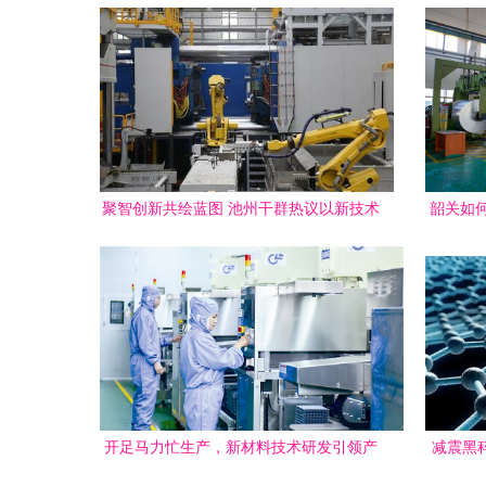
聚智创新共绘蓝图 池州干群热议以新技术
韶关如
研发赋能高质量发展——党的二十届三中
全会点燃新材料产业新引擎
开足马力忙生产，新材料技术研发引领产
减震黑科
业新浪潮