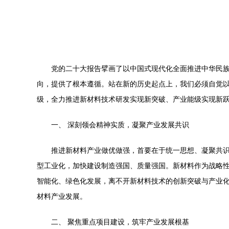
党的二十大报告擘画了以中国式现代化全面推进中华民
向，提供了根本遵循。站在新的历史起点上，我们必须自觉
级，全力推进新材料技术研发实现新突破、产业能级实现新
一、 深刻领会精神实质，凝聚产业发展共识
推进新材料产业做优做强，首要在于统一思想、凝聚共
型工业化，加快建设制造强国、质量强国。新材料作为战略
智能化、绿色化发展，离不开新材料技术的创新突破与产业
材料产业发展。
二、 聚焦重点项目建设，筑牢产业发展根基