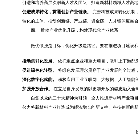
引进和培养高层次创新人才及团队，打造新材料领域人才高
促进成果转化，贯通创新产业链条。
完善科技成果转化机制
转化的主体。推动创新链、产业链、资金链、人才链深度融
四、 推动产业优化升级，构建现代化产业体系
做优做强是目标，优化升级是路径。要在推进项目建设
推动集群化发展。
依托重点企业和重大项目，吸引上下游配
促进绿色化转型。
将绿色发展理念贯穿于产业发展的全过程
深化数字化赋能。
积极应用工业互联网、大数据、人工智能
加强开放合作。
在立足自身发展的以更加开放的姿态融入全
自觉以党的二十大精神为引领，全力推进新材料产业项目
努力将新材料产业打造成为经济增长的新支柱、科技创新的
如