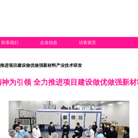
联系我们
企业信息
访客留言
力推进项目建设做优做强新材料产业技术研发
精神为引领 全力推进项目建设做优做强新材