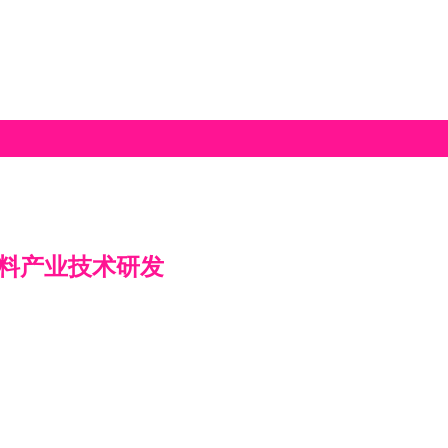
料产业技术研发