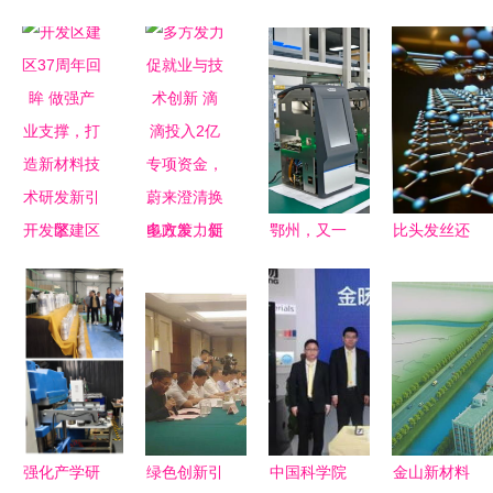
开发区建区
多方发力促
鄂州，又一
比头发丝还
37周年回眸
就业与技术
个全省第
细!MIT科学
做强产业支
创新 滴滴
一！新材料
家研发超强
撑，打造新
投入2亿专
技术研发领
纳米材料，
材料技术研
项资金，蔚
跑荆楚
可抵抗超音
发新引擎
来澄清换电
速微粒撞击
政策，新材
料研发迎投
强化产学研
绿色创新引
中国科学院
金山新材料