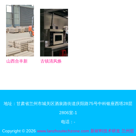
资新机遇
合作 共促
领未来 东
海西研究院
办公楼封顶
新材料技术
顺集团纸基
新材料技术
4.6亿项目
研发突破
天然纤维复
研发的前沿
引领技术研
——副校长
合材料关键
阵地
发新引擎
张骁勇带队
技术成果评
赴陕西海格
价会在泰安
瑞恩能源技
成功举办
山西合丰新
古镇清风焕
术交流访问
材料 以创
新颜 灯饰
新驱动发
国际放异彩
展，加速高
新材料技术
性能新材料
研发
地址：甘肃省兰州市城关区酒泉路街道庆阳路75号中科银座西塔28层
研发步伐
2806室-1
电话：-
Copyright © 2026
www.lanzhoutechzone.com
新材料技术研发
兰州哲